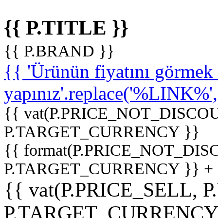
{{ P.TITLE }}
{{ P.BRAND }}
{{ 'Ürünün fiyatını görme
yapınız'.replace('%LINK%', '
{{ vat(P.PRICE_NOT_DISCOU
P.TARGET_CURRENCY }}
{{ format(P.PRICE_NOT_DI
P.TARGET_CURRENCY }} +
{{ vat(P.PRICE_SELL, P
P.TARGET_CURRENCY