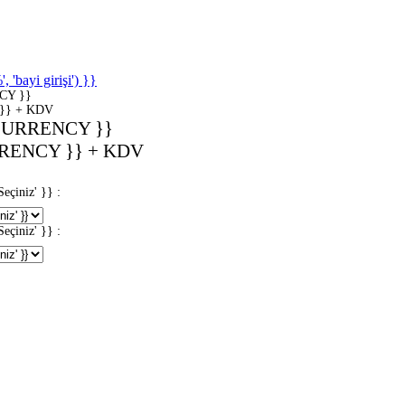
'bayi girişi') }}
CY }}
}} + KDV
CURRENCY }}
RENCY }} + KDV
iniz' }} :
iniz' }} :