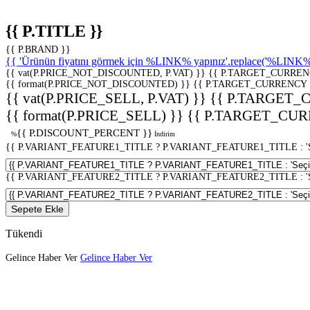
{{ P.TITLE }}
{{ P.BRAND }}
{{ 'Ürünün fiyatını görmek için %LINK% yapınız'.replace('%LINK%', 
{{ vat(P.PRICE_NOT_DISCOUNTED, P.VAT) }}
{{ P.TARGET_CURREN
{{ format(P.PRICE_NOT_DISCOUNTED) }}
{{ P.TARGET_CURRENCY 
{{ vat(P.PRICE_SELL, P.VAT) }}
{{ P.TARGET_
{{ format(P.PRICE_SELL) }}
{{ P.TARGET_CUR
{{ P.DISCOUNT_PERCENT }}
%
İndirim
{{ P.VARIANT_FEATURE1_TITLE ? P.VARIANT_FEATURE1_TITLE : 'Seç
{{ P.VARIANT_FEATURE2_TITLE ? P.VARIANT_FEATURE2_TITLE : 'Seç
Sepete Ekle
Tükendi
Gelince Haber Ver
Gelince Haber Ver