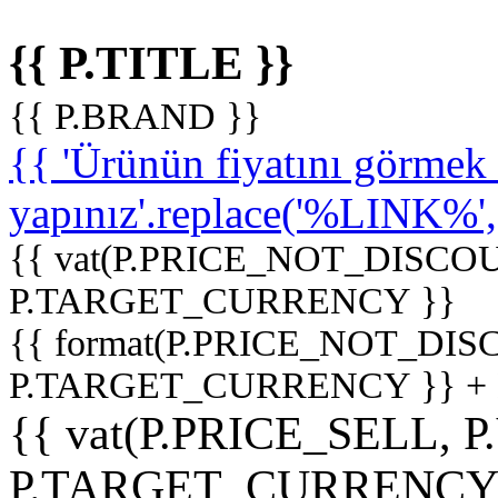
{{ P.TITLE }}
{{ P.BRAND }}
{{ 'Ürünün fiyatını görme
yapınız'.replace('%LINK%', '
{{ vat(P.PRICE_NOT_DISCOU
P.TARGET_CURRENCY }}
{{ format(P.PRICE_NOT_DI
P.TARGET_CURRENCY }} +
{{ vat(P.PRICE_SELL, P
P.TARGET_CURRENCY