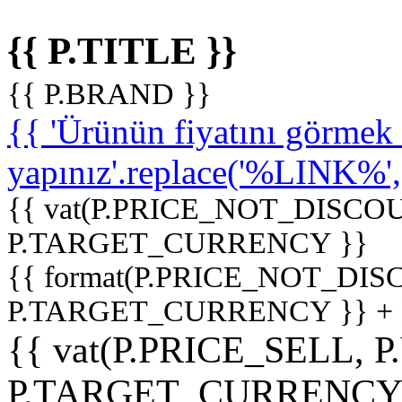
{{ P.TITLE }}
{{ P.BRAND }}
{{ 'Ürünün fiyatını görme
yapınız'.replace('%LINK%', '
{{ vat(P.PRICE_NOT_DISCOU
P.TARGET_CURRENCY }}
{{ format(P.PRICE_NOT_DI
P.TARGET_CURRENCY }} +
{{ vat(P.PRICE_SELL, P
P.TARGET_CURRENCY