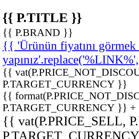
{{ P.TITLE }}
{{ P.BRAND }}
{{ 'Ürünün fiyatını görme
yapınız'.replace('%LINK%', '
{{ vat(P.PRICE_NOT_DISCOU
P.TARGET_CURRENCY }}
{{ format(P.PRICE_NOT_DI
P.TARGET_CURRENCY }} +
{{ vat(P.PRICE_SELL, P
P.TARGET_CURRENCY