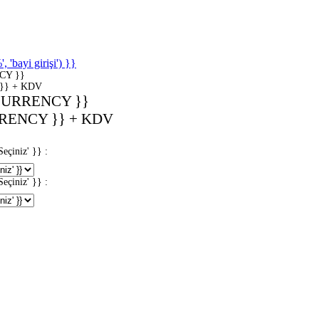
'bayi girişi') }}
CY }}
}} + KDV
CURRENCY }}
RENCY }} + KDV
iniz' }} :
iniz' }} :