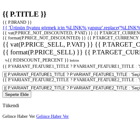
{{ P.TITLE }}
{{ P.BRAND }}
{{ 'Ürünün fiyatını görmek için %LINK% yapınız'.replace('%LINK%', 
{{ vat(P.PRICE_NOT_DISCOUNTED, P.VAT) }}
{{ P.TARGET_CURREN
{{ format(P.PRICE_NOT_DISCOUNTED) }}
{{ P.TARGET_CURRENCY 
{{ vat(P.PRICE_SELL, P.VAT) }}
{{ P.TARGET_
{{ format(P.PRICE_SELL) }}
{{ P.TARGET_CUR
{{ P.DISCOUNT_PERCENT }}
%
İndirim
{{ P.VARIANT_FEATURE1_TITLE ? P.VARIANT_FEATURE1_TITLE : 'Seç
{{ P.VARIANT_FEATURE2_TITLE ? P.VARIANT_FEATURE2_TITLE : 'Seç
Sepete Ekle
Tükendi
Gelince Haber Ver
Gelince Haber Ver