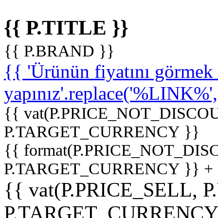
{{ P.TITLE }}
{{ P.BRAND }}
{{ 'Ürünün fiyatını görme
yapınız'.replace('%LINK%', '
{{ vat(P.PRICE_NOT_DISCOU
P.TARGET_CURRENCY }}
{{ format(P.PRICE_NOT_DI
P.TARGET_CURRENCY }} +
{{ vat(P.PRICE_SELL, P
P.TARGET_CURRENCY