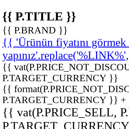
{{ P.TITLE }}
{{ P.BRAND }}
{{ 'Ürünün fiyatını görme
yapınız'.replace('%LINK%', '
{{ vat(P.PRICE_NOT_DISCOU
P.TARGET_CURRENCY }}
{{ format(P.PRICE_NOT_DI
P.TARGET_CURRENCY }} +
{{ vat(P.PRICE_SELL, P
P.TARGET_CURRENCY