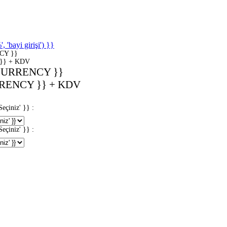
'bayi girişi') }}
CY }}
}} + KDV
CURRENCY }}
RENCY }} + KDV
iniz' }} :
iniz' }} :