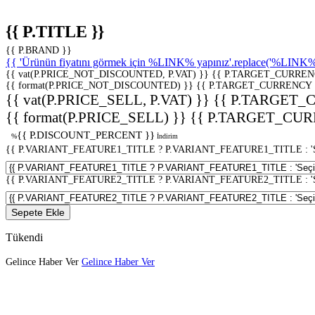
{{ P.TITLE }}
{{ P.BRAND }}
{{ 'Ürünün fiyatını görmek için %LINK% yapınız'.replace('%LINK%', 
{{ vat(P.PRICE_NOT_DISCOUNTED, P.VAT) }}
{{ P.TARGET_CURREN
{{ format(P.PRICE_NOT_DISCOUNTED) }}
{{ P.TARGET_CURRENCY 
{{ vat(P.PRICE_SELL, P.VAT) }}
{{ P.TARGET_
{{ format(P.PRICE_SELL) }}
{{ P.TARGET_CUR
{{ P.DISCOUNT_PERCENT }}
%
İndirim
{{ P.VARIANT_FEATURE1_TITLE ? P.VARIANT_FEATURE1_TITLE : 'Seç
{{ P.VARIANT_FEATURE2_TITLE ? P.VARIANT_FEATURE2_TITLE : 'Seç
Sepete Ekle
Tükendi
Gelince Haber Ver
Gelince Haber Ver