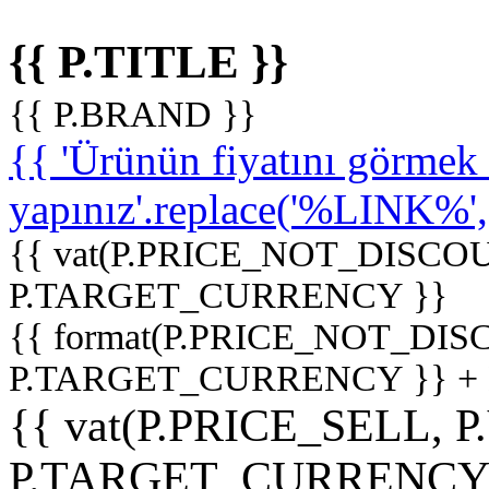
{{ P.TITLE }}
{{ P.BRAND }}
{{ 'Ürünün fiyatını görme
yapınız'.replace('%LINK%', '
{{ vat(P.PRICE_NOT_DISCOU
P.TARGET_CURRENCY }}
{{ format(P.PRICE_NOT_DI
P.TARGET_CURRENCY }} +
{{ vat(P.PRICE_SELL, P
P.TARGET_CURRENCY