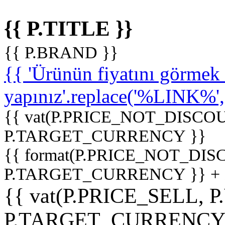
{{ P.TITLE }}
{{ P.BRAND }}
{{ 'Ürünün fiyatını görme
yapınız'.replace('%LINK%', '
{{ vat(P.PRICE_NOT_DISCOU
P.TARGET_CURRENCY }}
{{ format(P.PRICE_NOT_DI
P.TARGET_CURRENCY }} +
{{ vat(P.PRICE_SELL, P
P.TARGET_CURRENCY