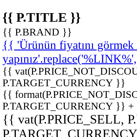
{{ P.TITLE }}
{{ P.BRAND }}
{{ 'Ürünün fiyatını görme
yapınız'.replace('%LINK%', '
{{ vat(P.PRICE_NOT_DISCOU
P.TARGET_CURRENCY }}
{{ format(P.PRICE_NOT_DI
P.TARGET_CURRENCY }} +
{{ vat(P.PRICE_SELL, P
P.TARGET_CURRENCY