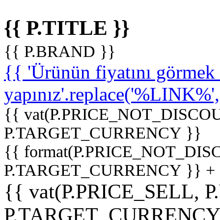
{{ P.TITLE }}
{{ P.BRAND }}
{{ 'Ürünün fiyatını görme
yapınız'.replace('%LINK%', '
{{ vat(P.PRICE_NOT_DISCOU
P.TARGET_CURRENCY }}
{{ format(P.PRICE_NOT_DI
P.TARGET_CURRENCY }} +
{{ vat(P.PRICE_SELL, P
P.TARGET_CURRENCY