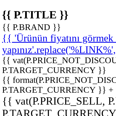
{{ P.TITLE }}
{{ P.BRAND }}
{{ 'Ürünün fiyatını görme
yapınız'.replace('%LINK%', '
{{ vat(P.PRICE_NOT_DISCOU
P.TARGET_CURRENCY }}
{{ format(P.PRICE_NOT_DI
P.TARGET_CURRENCY }} +
{{ vat(P.PRICE_SELL, P
P.TARGET_CURRENCY