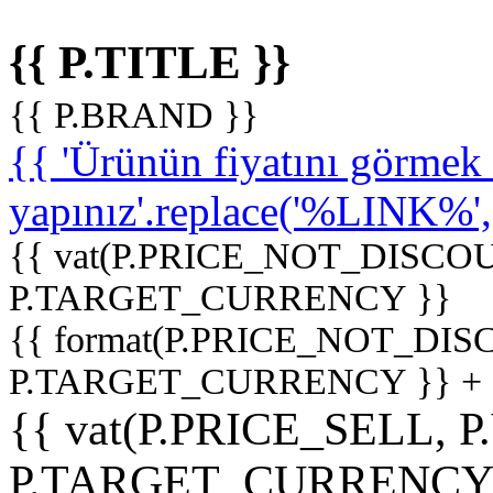
{{ P.TITLE }}
{{ P.BRAND }}
{{ 'Ürünün fiyatını görme
yapınız'.replace('%LINK%', '
{{ vat(P.PRICE_NOT_DISCOU
P.TARGET_CURRENCY }}
{{ format(P.PRICE_NOT_DI
P.TARGET_CURRENCY }} +
{{ vat(P.PRICE_SELL, P
P.TARGET_CURRENCY