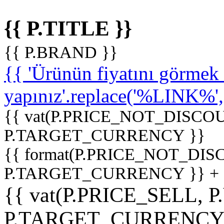
{{ P.TITLE }}
{{ P.BRAND }}
{{ 'Ürünün fiyatını görme
yapınız'.replace('%LINK%', '
{{ vat(P.PRICE_NOT_DISCOU
P.TARGET_CURRENCY }}
{{ format(P.PRICE_NOT_DI
P.TARGET_CURRENCY }} +
{{ vat(P.PRICE_SELL, P
P.TARGET_CURRENCY