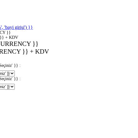
'bayi girişi') }}
CY }}
}} + KDV
CURRENCY }}
RENCY }} + KDV
iniz' }} :
iniz' }} :