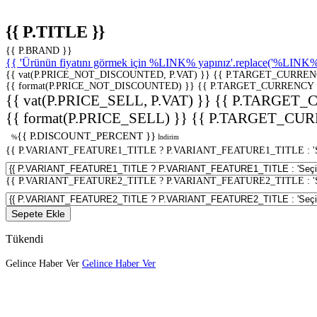
{{ P.TITLE }}
{{ P.BRAND }}
{{ 'Ürünün fiyatını görmek için %LINK% yapınız'.replace('%LINK%', 
{{ vat(P.PRICE_NOT_DISCOUNTED, P.VAT) }}
{{ P.TARGET_CURREN
{{ format(P.PRICE_NOT_DISCOUNTED) }}
{{ P.TARGET_CURRENCY 
{{ vat(P.PRICE_SELL, P.VAT) }}
{{ P.TARGET_
{{ format(P.PRICE_SELL) }}
{{ P.TARGET_CUR
{{ P.DISCOUNT_PERCENT }}
%
İndirim
{{ P.VARIANT_FEATURE1_TITLE ? P.VARIANT_FEATURE1_TITLE : 'Seç
{{ P.VARIANT_FEATURE2_TITLE ? P.VARIANT_FEATURE2_TITLE : 'Seç
Sepete Ekle
Tükendi
Gelince Haber Ver
Gelince Haber Ver