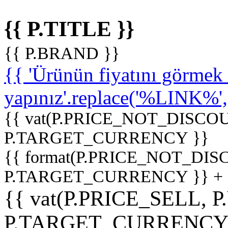
{{ P.TITLE }}
{{ P.BRAND }}
{{ 'Ürünün fiyatını görme
yapınız'.replace('%LINK%', '
{{ vat(P.PRICE_NOT_DISCOU
P.TARGET_CURRENCY }}
{{ format(P.PRICE_NOT_DI
P.TARGET_CURRENCY }} +
{{ vat(P.PRICE_SELL, P
P.TARGET_CURRENCY