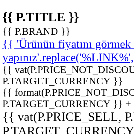
{{ P.TITLE }}
{{ P.BRAND }}
{{ 'Ürünün fiyatını görme
yapınız'.replace('%LINK%', '
{{ vat(P.PRICE_NOT_DISCOU
P.TARGET_CURRENCY }}
{{ format(P.PRICE_NOT_DI
P.TARGET_CURRENCY }} +
{{ vat(P.PRICE_SELL, P
P.TARGET_CURRENCY