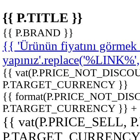
{{ P.TITLE }}
{{ P.BRAND }}
{{ 'Ürünün fiyatını görme
yapınız'.replace('%LINK%', '
{{ vat(P.PRICE_NOT_DISCOU
P.TARGET_CURRENCY }}
{{ format(P.PRICE_NOT_DI
P.TARGET_CURRENCY }} +
{{ vat(P.PRICE_SELL, P
P.TARGET_CURRENCY