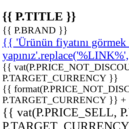
{{ P.TITLE }}
{{ P.BRAND }}
{{ 'Ürünün fiyatını görme
yapınız'.replace('%LINK%', '
{{ vat(P.PRICE_NOT_DISCOU
P.TARGET_CURRENCY }}
{{ format(P.PRICE_NOT_DI
P.TARGET_CURRENCY }} +
{{ vat(P.PRICE_SELL, P
P.TARGET_CURRENCY