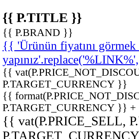
{{ P.TITLE }}
{{ P.BRAND }}
{{ 'Ürünün fiyatını görme
yapınız'.replace('%LINK%', '
{{ vat(P.PRICE_NOT_DISCOU
P.TARGET_CURRENCY }}
{{ format(P.PRICE_NOT_DI
P.TARGET_CURRENCY }} +
{{ vat(P.PRICE_SELL, P
P.TARGET_CURRENCY