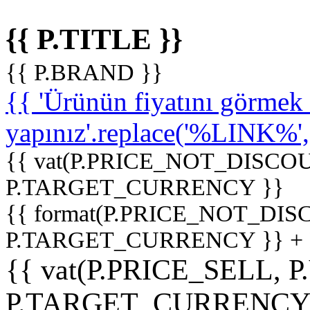
{{ P.TITLE }}
{{ P.BRAND }}
{{ 'Ürünün fiyatını görme
yapınız'.replace('%LINK%', '
{{ vat(P.PRICE_NOT_DISCOU
P.TARGET_CURRENCY }}
{{ format(P.PRICE_NOT_DI
P.TARGET_CURRENCY }} +
{{ vat(P.PRICE_SELL, P
P.TARGET_CURRENCY