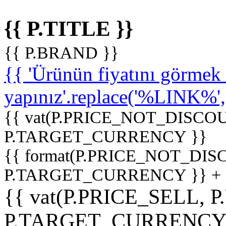
{{ P.TITLE }}
{{ P.BRAND }}
{{ 'Ürünün fiyatını görme
yapınız'.replace('%LINK%', '
{{ vat(P.PRICE_NOT_DISCOU
P.TARGET_CURRENCY }}
{{ format(P.PRICE_NOT_DI
P.TARGET_CURRENCY }} +
{{ vat(P.PRICE_SELL, P
P.TARGET_CURRENCY