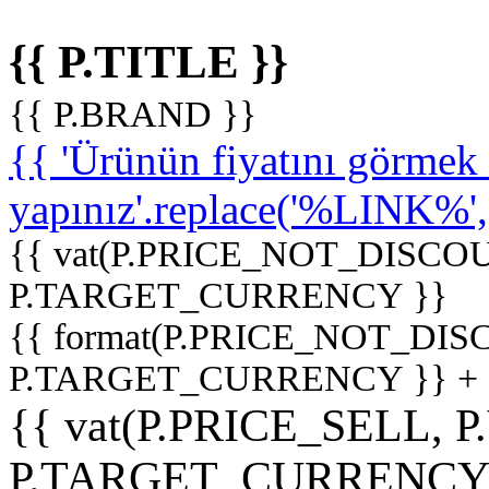
{{ P.TITLE }}
{{ P.BRAND }}
{{ 'Ürünün fiyatını görme
yapınız'.replace('%LINK%', '
{{ vat(P.PRICE_NOT_DISCOU
P.TARGET_CURRENCY }}
{{ format(P.PRICE_NOT_DI
P.TARGET_CURRENCY }} +
{{ vat(P.PRICE_SELL, P
P.TARGET_CURRENCY