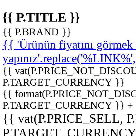
{{ P.TITLE }}
{{ P.BRAND }}
{{ 'Ürünün fiyatını görme
yapınız'.replace('%LINK%', '
{{ vat(P.PRICE_NOT_DISCOU
P.TARGET_CURRENCY }}
{{ format(P.PRICE_NOT_DI
P.TARGET_CURRENCY }} +
{{ vat(P.PRICE_SELL, P
P.TARGET_CURRENCY