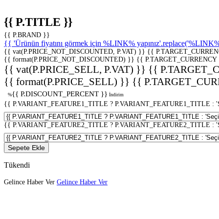
{{ P.TITLE }}
{{ P.BRAND }}
{{ 'Ürünün fiyatını görmek için %LINK% yapınız'.replace('%LINK%', 
{{ vat(P.PRICE_NOT_DISCOUNTED, P.VAT) }}
{{ P.TARGET_CURREN
{{ format(P.PRICE_NOT_DISCOUNTED) }}
{{ P.TARGET_CURRENCY 
{{ vat(P.PRICE_SELL, P.VAT) }}
{{ P.TARGET_
{{ format(P.PRICE_SELL) }}
{{ P.TARGET_CUR
{{ P.DISCOUNT_PERCENT }}
%
İndirim
{{ P.VARIANT_FEATURE1_TITLE ? P.VARIANT_FEATURE1_TITLE : 'Seç
{{ P.VARIANT_FEATURE2_TITLE ? P.VARIANT_FEATURE2_TITLE : 'Seç
Sepete Ekle
Tükendi
Gelince Haber Ver
Gelince Haber Ver