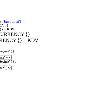
'bayi girişi') }}
CY }}
}} + KDV
CURRENCY }}
RENCY }} + KDV
iniz' }} :
iniz' }} :