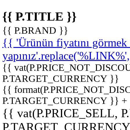
{{ P.TITLE }}
{{ P.BRAND }}
{{ 'Ürünün fiyatını görme
yapınız'.replace('%LINK%', '
{{ vat(P.PRICE_NOT_DISCOU
P.TARGET_CURRENCY }}
{{ format(P.PRICE_NOT_DI
P.TARGET_CURRENCY }} +
{{ vat(P.PRICE_SELL, P
P.TARGET_CURRENCY