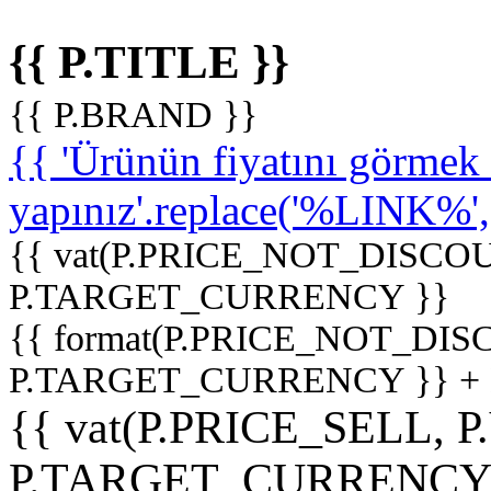
{{ P.TITLE }}
{{ P.BRAND }}
{{ 'Ürünün fiyatını görme
yapınız'.replace('%LINK%', '
{{ vat(P.PRICE_NOT_DISCOU
P.TARGET_CURRENCY }}
{{ format(P.PRICE_NOT_DI
P.TARGET_CURRENCY }} +
{{ vat(P.PRICE_SELL, P
P.TARGET_CURRENCY