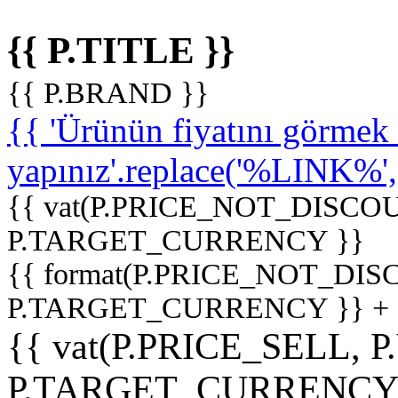
{{ P.TITLE }}
{{ P.BRAND }}
{{ 'Ürünün fiyatını görme
yapınız'.replace('%LINK%', '
{{ vat(P.PRICE_NOT_DISCOU
P.TARGET_CURRENCY }}
{{ format(P.PRICE_NOT_DI
P.TARGET_CURRENCY }} +
{{ vat(P.PRICE_SELL, P
P.TARGET_CURRENCY