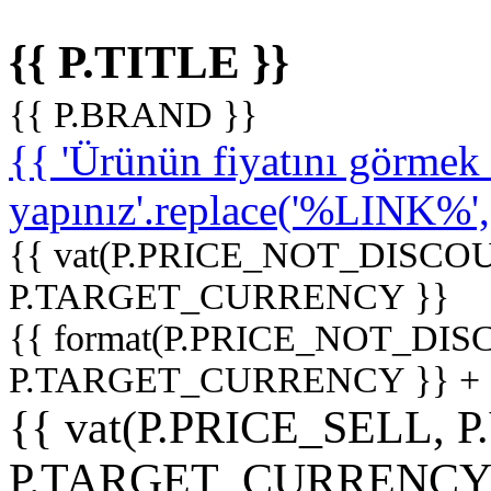
{{ P.TITLE }}
{{ P.BRAND }}
{{ 'Ürünün fiyatını görme
yapınız'.replace('%LINK%', '
{{ vat(P.PRICE_NOT_DISCOU
P.TARGET_CURRENCY }}
{{ format(P.PRICE_NOT_DI
P.TARGET_CURRENCY }} +
{{ vat(P.PRICE_SELL, P
P.TARGET_CURRENCY