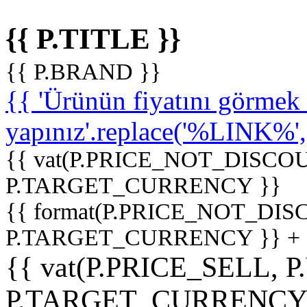
{{ P.TITLE }}
{{ P.BRAND }}
{{ 'Ürünün fiyatını görme
yapınız'.replace('%LINK%', '
{{ vat(P.PRICE_NOT_DISCOU
P.TARGET_CURRENCY }}
{{ format(P.PRICE_NOT_DI
P.TARGET_CURRENCY }} +
{{ vat(P.PRICE_SELL, P
P.TARGET_CURRENCY