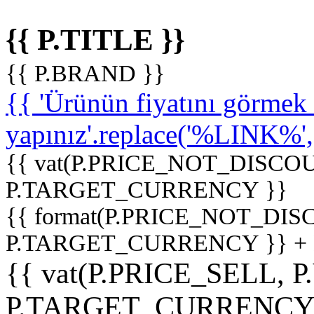
{{ P.TITLE }}
{{ P.BRAND }}
{{ 'Ürünün fiyatını görme
yapınız'.replace('%LINK%', '
{{ vat(P.PRICE_NOT_DISCOU
P.TARGET_CURRENCY }}
{{ format(P.PRICE_NOT_DI
P.TARGET_CURRENCY }} +
{{ vat(P.PRICE_SELL, P
P.TARGET_CURRENCY