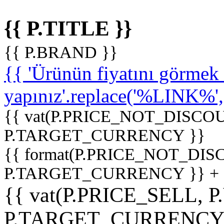
{{ P.TITLE }}
{{ P.BRAND }}
{{ 'Ürünün fiyatını görme
yapınız'.replace('%LINK%', '
{{ vat(P.PRICE_NOT_DISCOU
P.TARGET_CURRENCY }}
{{ format(P.PRICE_NOT_DI
P.TARGET_CURRENCY }} +
{{ vat(P.PRICE_SELL, P
P.TARGET_CURRENCY