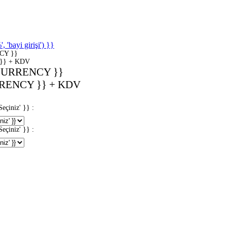
'bayi girişi') }}
CY }}
}} + KDV
CURRENCY }}
RENCY }} + KDV
iniz' }} :
iniz' }} :