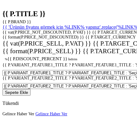
{{ P.TITLE }}
{{ P.BRAND }}
{{ 'Ürünün fiyatını görmek için %LINK% yapınız'.replace('%LINK%', 
{{ vat(P.PRICE_NOT_DISCOUNTED, P.VAT) }}
{{ P.TARGET_CURREN
{{ format(P.PRICE_NOT_DISCOUNTED) }}
{{ P.TARGET_CURRENCY 
{{ vat(P.PRICE_SELL, P.VAT) }}
{{ P.TARGET_
{{ format(P.PRICE_SELL) }}
{{ P.TARGET_CUR
{{ P.DISCOUNT_PERCENT }}
%
İndirim
{{ P.VARIANT_FEATURE1_TITLE ? P.VARIANT_FEATURE1_TITLE : 'Seç
{{ P.VARIANT_FEATURE2_TITLE ? P.VARIANT_FEATURE2_TITLE : 'Seç
Sepete Ekle
Tükendi
Gelince Haber Ver
Gelince Haber Ver