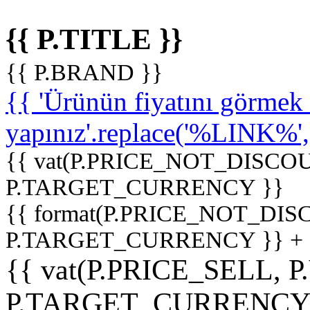
{{ P.TITLE }}
{{ P.BRAND }}
{{ 'Ürünün fiyatını görme
yapınız'.replace('%LINK%', '
{{ vat(P.PRICE_NOT_DISCOU
P.TARGET_CURRENCY }}
{{ format(P.PRICE_NOT_DI
P.TARGET_CURRENCY }} +
{{ vat(P.PRICE_SELL, P
P.TARGET_CURRENCY