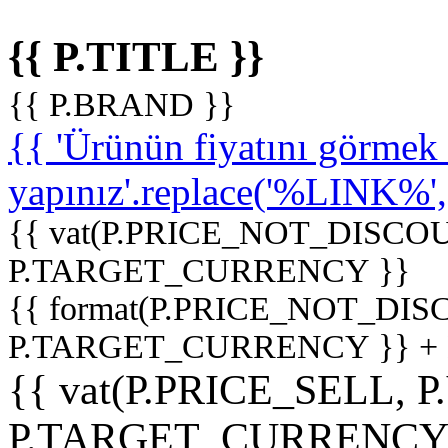
{{ P.TITLE }}
{{ P.BRAND }}
{{ 'Ürünün fiyatını görme
yapınız'.replace('%LINK%', '
{{ vat(P.PRICE_NOT_DISCOU
P.TARGET_CURRENCY }}
{{ format(P.PRICE_NOT_DI
P.TARGET_CURRENCY }} +
{{ vat(P.PRICE_SELL, P
P.TARGET_CURRENCY