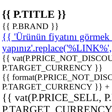
{{ P.TITLE }}
{{ P.BRAND }}
{{ 'Ürünün fiyatını görme
yapınız'.replace('%LINK%', '
{{ vat(P.PRICE_NOT_DISCOU
P.TARGET_CURRENCY }}
{{ format(P.PRICE_NOT_DI
P.TARGET_CURRENCY }} +
{{ vat(P.PRICE_SELL, P
P.TARGET_CURRENCY