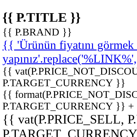
{{ P.TITLE }}
{{ P.BRAND }}
{{ 'Ürünün fiyatını görme
yapınız'.replace('%LINK%', '
{{ vat(P.PRICE_NOT_DISCOU
P.TARGET_CURRENCY }}
{{ format(P.PRICE_NOT_DI
P.TARGET_CURRENCY }} +
{{ vat(P.PRICE_SELL, P
P.TARGET_CURRENCY