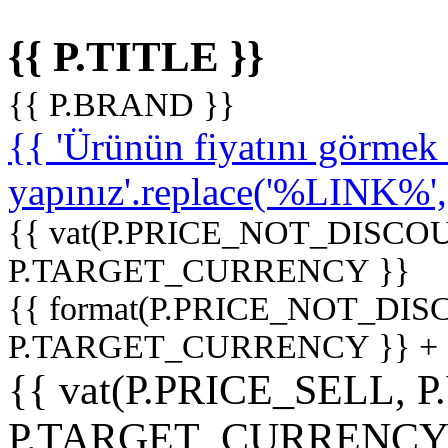
{{ P.TITLE }}
{{ P.BRAND }}
{{ 'Ürünün fiyatını görme
yapınız'.replace('%LINK%', '
{{ vat(P.PRICE_NOT_DISCOU
P.TARGET_CURRENCY }}
{{ format(P.PRICE_NOT_DI
P.TARGET_CURRENCY }} +
{{ vat(P.PRICE_SELL, P
P.TARGET_CURRENCY