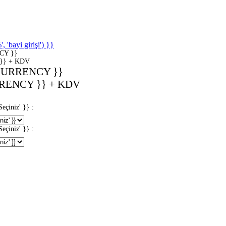
'bayi girişi') }}
CY }}
}} + KDV
CURRENCY }}
RENCY }} + KDV
iniz' }} :
iniz' }} :