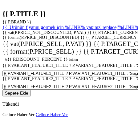
{{ P.TITLE }}
{{ P.BRAND }}
{{ 'Ürünün fiyatını görmek için %LINK% yapınız'.replace('%LINK%', 
{{ vat(P.PRICE_NOT_DISCOUNTED, P.VAT) }}
{{ P.TARGET_CURREN
{{ format(P.PRICE_NOT_DISCOUNTED) }}
{{ P.TARGET_CURRENCY 
{{ vat(P.PRICE_SELL, P.VAT) }}
{{ P.TARGET_
{{ format(P.PRICE_SELL) }}
{{ P.TARGET_CUR
{{ P.DISCOUNT_PERCENT }}
%
İndirim
{{ P.VARIANT_FEATURE1_TITLE ? P.VARIANT_FEATURE1_TITLE : 'Seç
{{ P.VARIANT_FEATURE2_TITLE ? P.VARIANT_FEATURE2_TITLE : 'Seç
Sepete Ekle
Tükendi
Gelince Haber Ver
Gelince Haber Ver