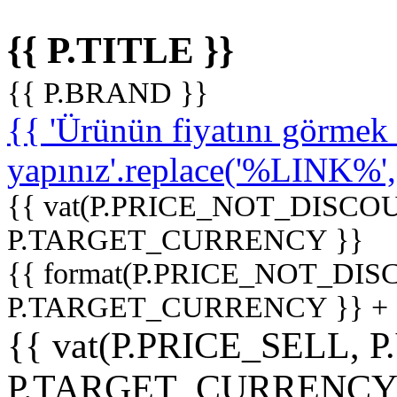
{{ P.TITLE }}
{{ P.BRAND }}
{{ 'Ürünün fiyatını görme
yapınız'.replace('%LINK%', '
{{ vat(P.PRICE_NOT_DISCOU
P.TARGET_CURRENCY }}
{{ format(P.PRICE_NOT_DI
P.TARGET_CURRENCY }} +
{{ vat(P.PRICE_SELL, P
P.TARGET_CURRENCY