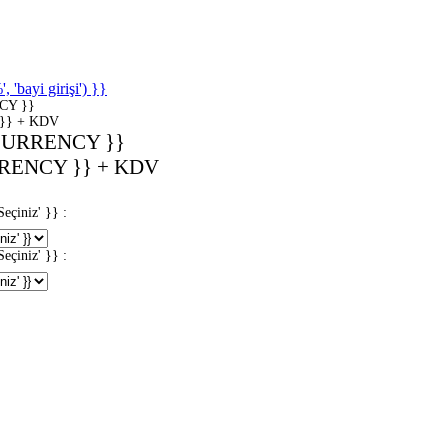
'bayi girişi') }}
CY }}
}} + KDV
CURRENCY }}
RENCY }} + KDV
iniz' }} :
iniz' }} :