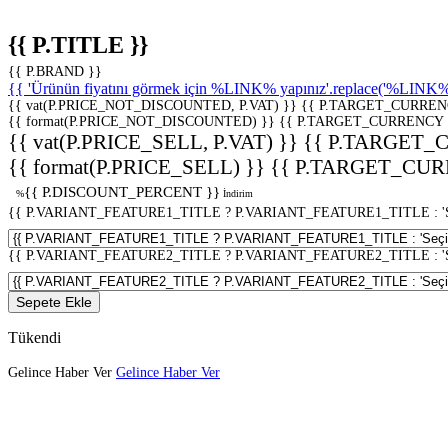
{{ P.TITLE }}
{{ P.BRAND }}
{{ 'Ürünün fiyatını görmek için %LINK% yapınız'.replace('%LINK%', 
{{ vat(P.PRICE_NOT_DISCOUNTED, P.VAT) }}
{{ P.TARGET_CURREN
{{ format(P.PRICE_NOT_DISCOUNTED) }}
{{ P.TARGET_CURRENCY 
{{ vat(P.PRICE_SELL, P.VAT) }}
{{ P.TARGET_
{{ format(P.PRICE_SELL) }}
{{ P.TARGET_CUR
{{ P.DISCOUNT_PERCENT }}
%
İndirim
{{ P.VARIANT_FEATURE1_TITLE ? P.VARIANT_FEATURE1_TITLE : 'Seç
{{ P.VARIANT_FEATURE2_TITLE ? P.VARIANT_FEATURE2_TITLE : 'Seç
Sepete Ekle
Tükendi
Gelince Haber Ver
Gelince Haber Ver