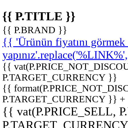
{{ P.TITLE }}
{{ P.BRAND }}
{{ 'Ürünün fiyatını görme
yapınız'.replace('%LINK%', '
{{ vat(P.PRICE_NOT_DISCOU
P.TARGET_CURRENCY }}
{{ format(P.PRICE_NOT_DI
P.TARGET_CURRENCY }} +
{{ vat(P.PRICE_SELL, P
P.TARGET_CURRENCY