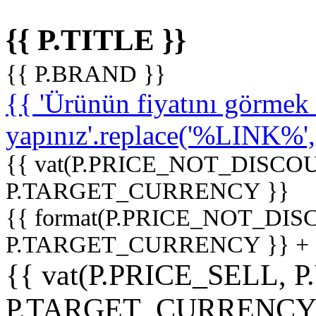
{{ P.TITLE }}
{{ P.BRAND }}
{{ 'Ürünün fiyatını görme
yapınız'.replace('%LINK%', '
{{ vat(P.PRICE_NOT_DISCOU
P.TARGET_CURRENCY }}
{{ format(P.PRICE_NOT_DI
P.TARGET_CURRENCY }} +
{{ vat(P.PRICE_SELL, P
P.TARGET_CURRENCY