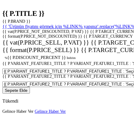
{{ P.TITLE }}
{{ P.BRAND }}
{{ 'Ürünün fiyatını görmek için %LINK% yapınız'.replace('%LINK%', 
{{ vat(P.PRICE_NOT_DISCOUNTED, P.VAT) }}
{{ P.TARGET_CURREN
{{ format(P.PRICE_NOT_DISCOUNTED) }}
{{ P.TARGET_CURRENCY 
{{ vat(P.PRICE_SELL, P.VAT) }}
{{ P.TARGET_
{{ format(P.PRICE_SELL) }}
{{ P.TARGET_CUR
{{ P.DISCOUNT_PERCENT }}
%
İndirim
{{ P.VARIANT_FEATURE1_TITLE ? P.VARIANT_FEATURE1_TITLE : 'Seç
{{ P.VARIANT_FEATURE2_TITLE ? P.VARIANT_FEATURE2_TITLE : 'Seç
Sepete Ekle
Tükendi
Gelince Haber Ver
Gelince Haber Ver