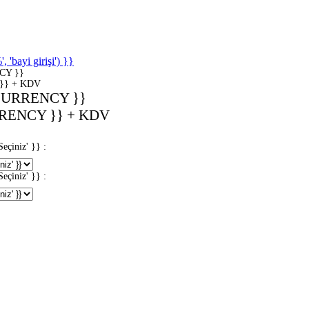
'bayi girişi') }}
CY }}
}} + KDV
CURRENCY }}
RENCY }} + KDV
iniz' }} :
iniz' }} :