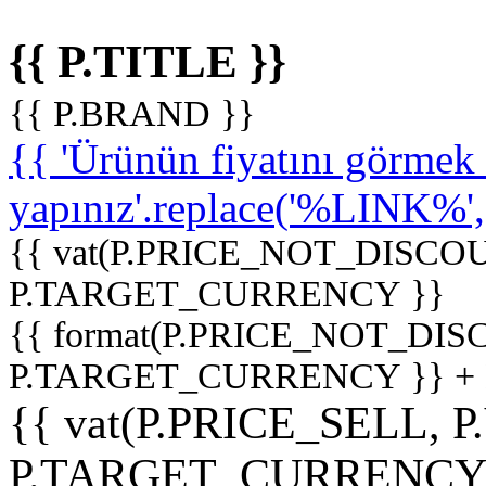
{{ P.TITLE }}
{{ P.BRAND }}
{{ 'Ürünün fiyatını görme
yapınız'.replace('%LINK%', '
{{ vat(P.PRICE_NOT_DISCOU
P.TARGET_CURRENCY }}
{{ format(P.PRICE_NOT_DI
P.TARGET_CURRENCY }} +
{{ vat(P.PRICE_SELL, P
P.TARGET_CURRENCY