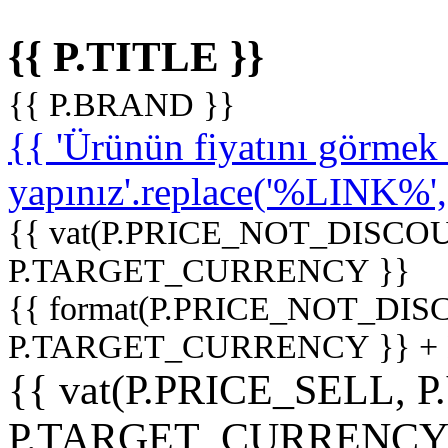
{{ P.TITLE }}
{{ P.BRAND }}
{{ 'Ürünün fiyatını görme
yapınız'.replace('%LINK%', '
{{ vat(P.PRICE_NOT_DISCOU
P.TARGET_CURRENCY }}
{{ format(P.PRICE_NOT_DI
P.TARGET_CURRENCY }} +
{{ vat(P.PRICE_SELL, P
P.TARGET_CURRENCY