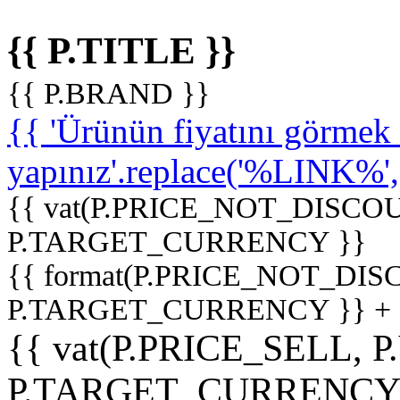
{{ P.TITLE }}
{{ P.BRAND }}
{{ 'Ürünün fiyatını görme
yapınız'.replace('%LINK%', '
{{ vat(P.PRICE_NOT_DISCOU
P.TARGET_CURRENCY }}
{{ format(P.PRICE_NOT_DI
P.TARGET_CURRENCY }} +
{{ vat(P.PRICE_SELL, P
P.TARGET_CURRENCY