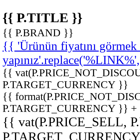
{{ P.TITLE }}
{{ P.BRAND }}
{{ 'Ürünün fiyatını görme
yapınız'.replace('%LINK%', '
{{ vat(P.PRICE_NOT_DISCOU
P.TARGET_CURRENCY }}
{{ format(P.PRICE_NOT_DI
P.TARGET_CURRENCY }} +
{{ vat(P.PRICE_SELL, P
P.TARGET_CURRENCY